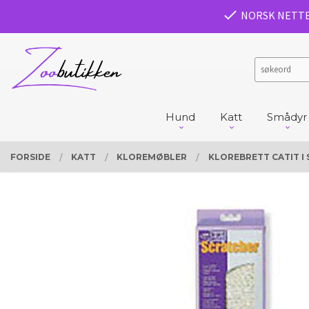
Gå
PRODUKTER
NORSK NETT
Lukk
til
innholdet
Hund
Katt
Smådyr
FORSIDE
KATT
KLOREMØBLER
KLOREBRETT CATIT I 