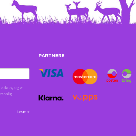
PARTNERE
etsbrev, og er
ersonlig
Les mer