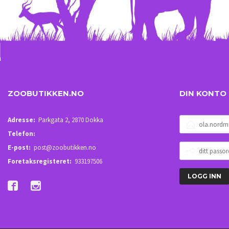
ZOOBUTIKKEN.NO
DIN KONTO
E-
Adresse:
Parkgata 2, 2870 Dokka
POSTADRESSE
Telefon:
DITT
E-post:
post@zoobutikken.no
PASSORD
Foretaksregisteret:
933197506