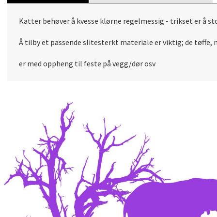
Katter behøver å kvesse klørne regelmessig - trikset er å s
Å tilby et passende slitesterkt materiale er viktig; de tøffe, n
er med oppheng til feste på vegg/dør osv