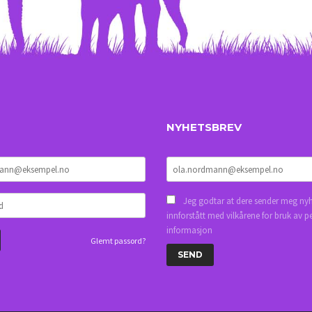
NYHETSBREV
Jeg godtar at dere sender meg nyh
innforstått med vilkårene for bruk av p
informasjon
Glemt passord?