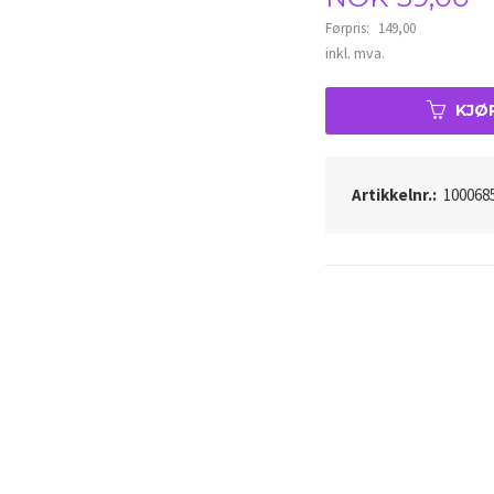
Førpris:
149,00
Rabatt
inkl. mva.
KJØ
Artikkelnr.:
100068