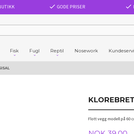
BUTIKK
GODE PRISER
Fisk
Fugl
Reptil
Nosework
Kundeserv
SISAL
KLOREBRETT
Flott vegg modell på 60 
Tilbud
NOK
39,00