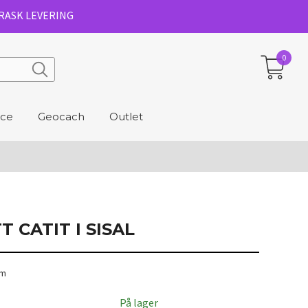
RASK LEVERING
0
ice
Geocach
Outlet
 CATIT I SISAL
cm
På lager