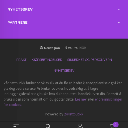
NYHETSBREV
PARTNERE
: NOK
Norwegian
Valuta
FRAKT
KJØPSBETINGELSER
SIKKERHET OG PERSONVERN
NYHETSBREV
Vår nettbutikk bruker cookies slik at du får en bedre kjøpsopplevelse og vi kan
yte deg bedre service. Vi bruker cookies hovedsaklig til å lagre
innloggingsdetaljer og huske hva du har puttet i handlekurven din. Fortsett å
bruke siden som normalt om du godtar dette.
Les mer
eller
endre innstillinger
for cookies.
Powered by
24Nettbutikk
0