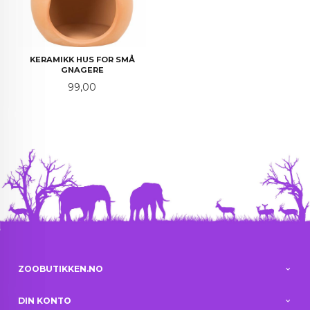
KERAMIKK HUS FOR SMÅ
GNAGERE
Pris
99,00
ZOOBUTIKKEN.NO
DIN KONTO