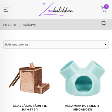
Gå
0
til
innholdet
FORSIDE
SMÅDYR
GRAVE/LEKETÅRN TIL
KERAMIKK HUS MED 3
HAMSTER
INNGANGER