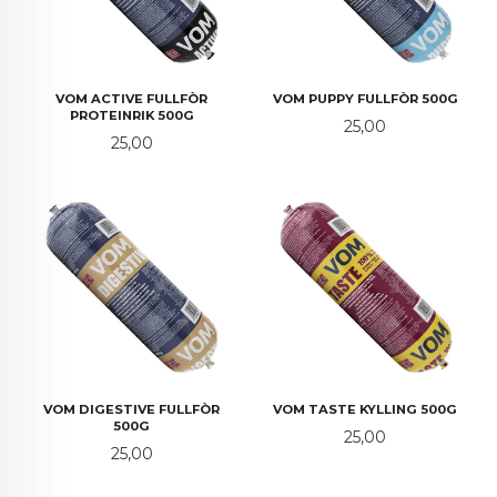
VOM ACTIVE FULLFÒR
VOM PUPPY FULLFÒR 500G
PROTEINRIK 500G
Pris
25,00
Pris
25,00
VOM DIGESTIVE FULLFÒR
VOM TASTE KYLLING 500G
500G
Pris
25,00
Pris
25,00