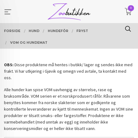
Gå
0
til
innholdet
FORSIDE
HUND
HUNDEFÔR
FRYST
VOM OG HUNDEMAT
OBS:
Disse produktene må hentes i butikk/ lager og sendes ikke med
frakt. Vi har utkjøring i Gjøvik og omegn ved avtale, ta kontakt med
oss.
Alle hunder kan spise VOM uavhengig av størrelse, rase og
bruksområde. VOM serien er et norskprodusert råfôr. Råvarene som
benyttes kommer fra norske slakterier som er godkjente og
kontrollerte leverandører av kjøtt til menneskemat. Ingen av VOM sine
produkter er tilsatt smaks- eller fargestoffer. Produktene er ikke
varmebehandlet (med unntak av egg) og inneholder ikke
konserveringsmidler og er heller ikke tilsatt vann.