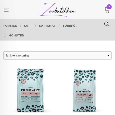
Gå
0
til
innholdet
FORSIDE
KATT
KATTEMAT
TØRRFÔR
MONSTER