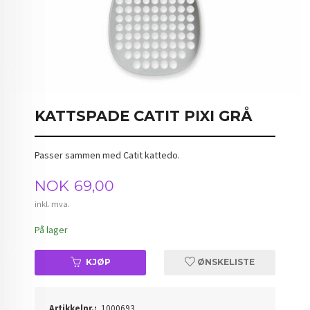
KATTSPADE CATIT PIXI GRÅ
Passer sammen med Catit kattedo.
Pris
NOK
69,00
inkl. mva.
På lager
KJØP
ØNSKELISTE
Artikkelnr.:
1000693