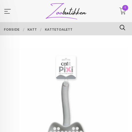
Gå
0
til
innholdet
FORSIDE
KATT
KATTETOALETT