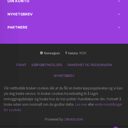
DIN KONTO
NYHETSBREV
PARTNERE
: NOK
Norwegian
Valuta
FRAKT
KJØPSBETINGELSER
SIKKERHET OG PERSONVERN
NYHETSBREV
Vår nettbutikk bruker cookies slik at du får en bedre kjøpsopplevelse og vi kan
yte deg bedre service. Vi bruker cookies hovedsaklig til å lagre
innloggingsdetaljer og huske hva du har puttet i handlekurven din. Fortsett å
bruke siden som normalt om du godtar dette.
Les mer
eller
endre innstillinger
for cookies.
Powered by
24Nettbutikk