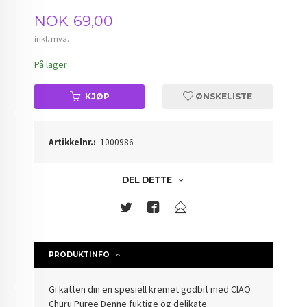
Pris
NOK
69,00
inkl. mva.
På lager
KJØP
ØNSKELISTE
Artikkelnr.:
1000986
DEL DETTE
PRODUKTINFO
Gi katten din en spesiell kremet godbit med CIAO
Churu Puree Denne fuktige og delikate