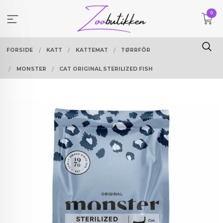
Gå
0
til
innholdet
FORSIDE
KATT
KATTEMAT
TØRRFÔR
MONSTER
CAT ORIGINAL STERILIZED FISH