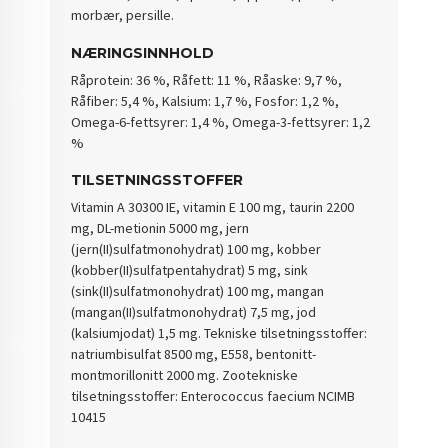
morbær, persille.
NÆRINGSINNHOLD
Råprotein: 36 %, Råfett: 11 %, Råaske: 9,7 %,
Råfiber: 5,4 %, Kalsium: 1,7 %, Fosfor: 1,2 %,
Omega-6-fettsyrer: 1,4 %, Omega-3-fettsyrer: 1,2
%
TILSETNINGSSTOFFER
Vitamin A 30300 IE, vitamin E 100 mg, taurin 2200
mg, DL-metionin 5000 mg, jern
(jern(II)sulfatmonohydrat) 100 mg, kobber
(kobber(II)sulfatpentahydrat) 5 mg, sink
(sink(II)sulfatmonohydrat) 100 mg, mangan
(mangan(II)sulfatmonohydrat) 7,5 mg, jod
(kalsiumjodat) 1,5 mg. Tekniske tilsetningsstoffer:
natriumbisulfat 8500 mg, E558, bentonitt-
montmorillonitt 2000 mg. Zootekniske
tilsetningsstoffer: Enterococcus faecium NCIMB
10415