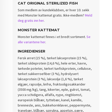
CAT ORIGINAL STERILIZED FISH
Som medlem av kundeklubben, er hver 10. sekk
med Monster kattemat gratis. Ikke-medlem?
Meld
deg gratis inn her
.
MONSTER KATTEMAT
Monster kattemat finnes i et bredt sortiment.
Se
alle variantene her
.
INGREDIENSER
Fersk ørret (15 %), tørket lakseprotein (15 %),
tørket sildeprotein (14,6 %), hele erter, havre,
tørkede poteter, tørket tunfiskprotein, cellulose,
tørket sukkerroefiber (3 %), hydrolysert
lakseprotein (3 %), lakseolje (1,6 %), tørket
ølgjær, rapsolje, linfrø, fruktooligosakkarider
(3500 mg/kg), tang, kikerter, eple, gulrot, tomat,
yucca schidigera, alfalfa, nype, ringblomst,
europeisk blåbær, tyttebær, kanel, kamille,
brennesle, anis, bukkehornkløver, peppermynte,
tranebær, blåbær, spirulina, appelsin, pære,