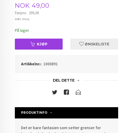
Tilbud
NOK
49,00
Førpris:
299,00
Rabatt
inkl. mva.
På lager
KJØP
ØNSKELISTE
Artikkelnr.:
1000891
DEL DETTE
PRODUKTINFO
Det er bare fantasien som setter grenser for