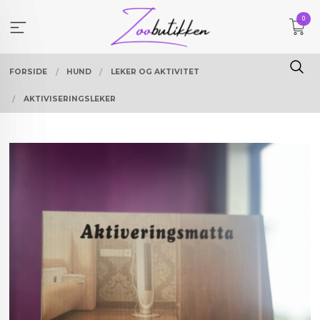
Gå
0
til
innholdet
FORSIDE
HUND
LEKER OG AKTIVITET
AKTIVISERINGSLEKER