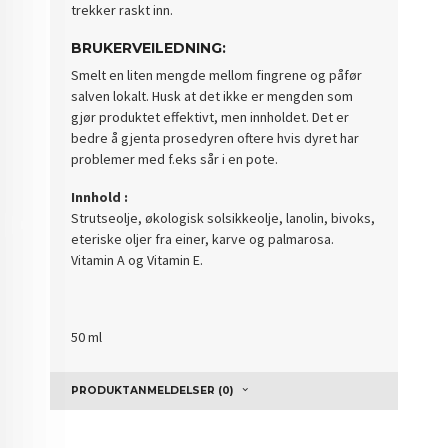
trekker raskt inn.
BRUKERVEILEDNING
:
Smelt en liten mengde mellom fingrene og påfør
salven lokalt. Husk at det ikke er mengden som
gjør produktet effektivt, men innholdet. Det er
bedre å gjenta prosedyren oftere hvis dyret har
problemer med f.eks sår i en pote.
Innhold :
Strutseolje, økologisk solsikkeolje, lanolin, bivoks,
eteriske oljer fra einer, karve og palmarosa.
Vitamin A og Vitamin E.
50 ml
PRODUKTANMELDELSER (0)