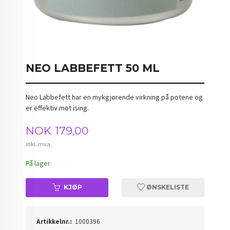
NEO LABBEFETT 50 ML
Neo Labbefett har en mykgjørende virkning på potene og
er effektiv mot ising.
Pris
NOK
179,00
inkl. mva.
På lager
KJØP
ØNSKELISTE
Artikkelnr.:
1000396