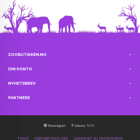
ZOOBUTIKKEN.NO
DIN KONTO
NYHETSBREV
PARTNERE
: NOK
Norwegian
Valuta
FRAKT
KJØPSBETINGELSER
SIKKERHET OG PERSONVERN