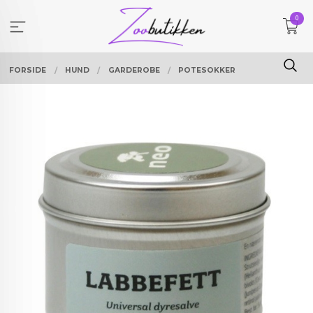
Gå
0
til
innholdet
FORSIDE
HUND
GARDEROBE
POTESOKKER