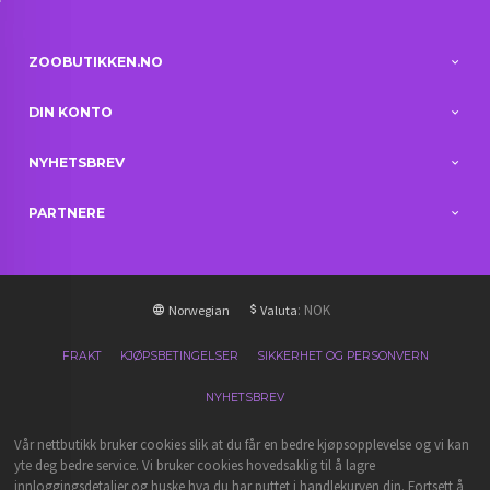
ZOOBUTIKKEN.NO
DIN KONTO
NYHETSBREV
PARTNERE
: NOK
Norwegian
Valuta
FRAKT
KJØPSBETINGELSER
SIKKERHET OG PERSONVERN
NYHETSBREV
Vår nettbutikk bruker cookies slik at du får en bedre kjøpsopplevelse og vi kan
yte deg bedre service. Vi bruker cookies hovedsaklig til å lagre
innloggingsdetaljer og huske hva du har puttet i handlekurven din. Fortsett å