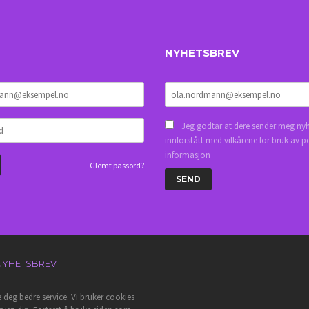
NYHETSBREV
Jeg godtar at dere sender meg nyh
innforstått med vilkårene for bruk av p
informasjon
Glemt passord?
NYHETSBREV
e deg bedre service. Vi bruker cookies