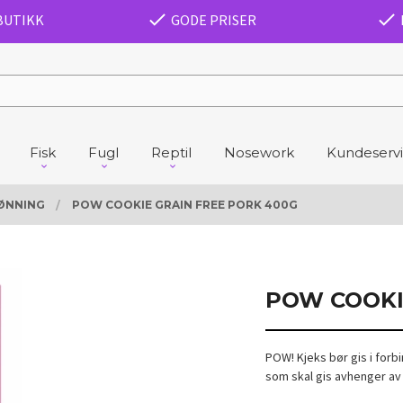
BUTIKK
GODE PRISER
Fisk
Fugl
Reptil
Nosework
Kundeserv
ØNNING
POW COOKIE GRAIN FREE PORK 400G
POW COOKI
POW! Kjeks bør gis i for
som skal gis avhenger av 