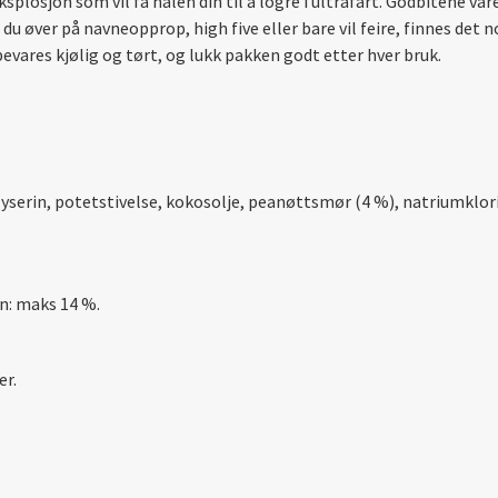
eksplosjon som vil få halen din til å logre i ultrafart. Godbiten
 øver på navneopprop, high five eller bare vil feire, finnes det n
pbevares kjølig og tørt, og lukk pakken godt etter hver bruk.
yserin, potetstivelse, kokosolje, peanøttsmør (4 %), natriumklorid
nn: maks 14 %.
er.