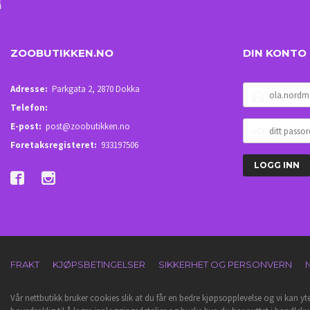
ZOOBUTIKKEN.NO
DIN KONTO
E-
Adresse:
Parkgata 2, 2870 Dokka
POSTADRESSE
Telefon:
DITT
E-post:
post@zoobutikken.no
PASSORD
Foretaksregisteret:
933197506
FRAKT
KJØPSBETINGELSER
SIKKERHET OG PERSONVERN
Vår nettbutikk bruker cookies slik at du får en bedre kjøpsopplevelse og vi kan yt