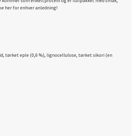
e våre kommer som enkeltprotein og er fullpakket med smak,
oe her for enhver anledning!
, tørket eple (0,6 %), lignocellulose, tørket sikori (en