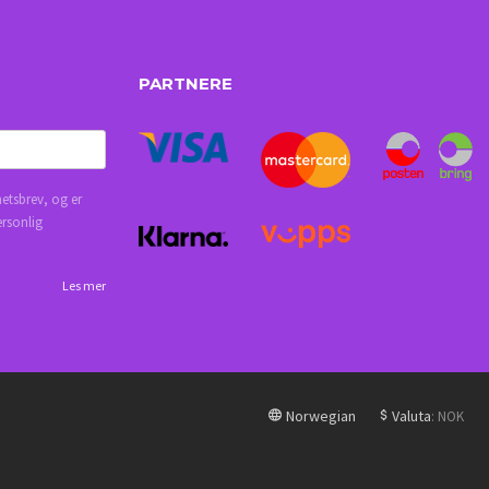
PARTNERE
etsbrev, og er
ersonlig
Les mer
Norwegian
Valuta
: NOK