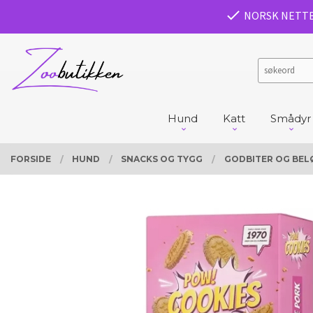
Gå
PRODUKTER
NORSK NETT
Lukk
til
innholdet
Hund
Katt
Smådyr
FORSIDE
HUND
SNACKS OG TYGG
GODBITER OG BEL