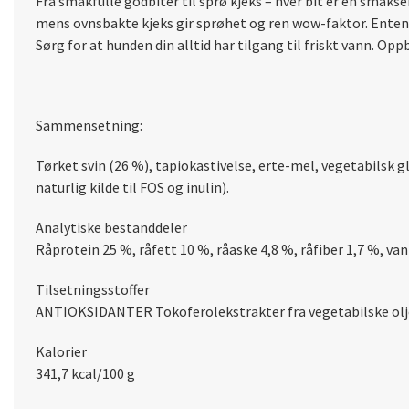
Fra smakfulle godbiter til sprø kjeks – hver bit er en smaks
mens ovnsbakte kjeks gir sprøhet og ren wow-faktor. Enten du
Sørg for at hunden din alltid har tilgang til friskt vann. Op
Sammensetning:
Tørket svin (26 %), tapiokastivelse, erte-mel, vegetabilsk gl
naturlig kilde til FOS og inulin).
Analytiske bestanddeler
Råprotein 25 %, råfett 10 %, råaske 4,8 %, råfiber 1,7 %, va
Tilsetningsstoffer
ANTIOKSIDANTER Tokoferolekstrakter fra vegetabilske olj
Kalorier
341,7 kcal/100 g