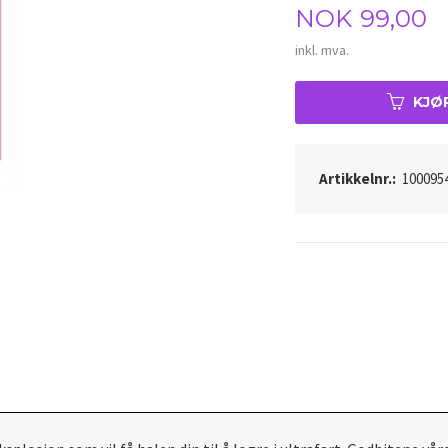
Pris
NOK
99,00
inkl. mva.
KJØ
Artikkelnr.:
100095