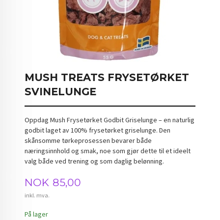
MUSH TREATS FRYSETØRKET
SVINELUNGE
Oppdag Mush Frysetørket Godbit Griselunge – en naturlig
godbit laget av 100% frysetørket griselunge. Den
skånsomme tørkeprosessen bevarer både
næringsinnhold og smak, noe som gjør dette til et ideelt
valg både ved trening og som daglig belønning.
Pris
NOK
85,00
inkl. mva.
På lager