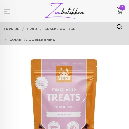
Gå
0
til
innholdet
FORSIDE
HUND
SNACKS OG TYGG
GODBITER OG BELØNNING