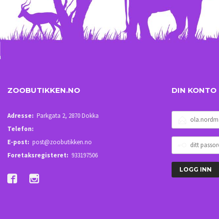
ZOOBUTIKKEN.NO
DIN KONTO
E-
Adresse:
Parkgata 2, 2870 Dokka
POSTADRESSE
Telefon:
DITT
E-post:
post@zoobutikken.no
PASSORD
Foretaksregisteret:
933197506