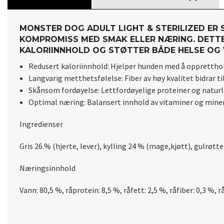
MONSTER DOG ADULT LIGHT & STERILIZED ER 
KOMPROMISS MED SMAK ELLER NÆRING. DETT
KALORIINNHOLD OG STØTTER BÅDE HELSE OG 
Redusert kaloriinnhold: Hjelper hunden med å oppretthol
Langvarig metthetsfølelse: Fiber av høy kvalitet bidrar t
Skånsom fordøyelse: Lettfordøyelige proteiner og naturl
Optimal næring: Balansert innhold av vitaminer og mine
Ingredienser
Gris 26 % (hjerte, lever), kylling 24 % (mage,kjøtt), gulrøtter
Næringsinnhold
Vann: 80,5 %, råprotein: 8,5 %, råfett: 2,5 %, råfiber: 0,3 %, r