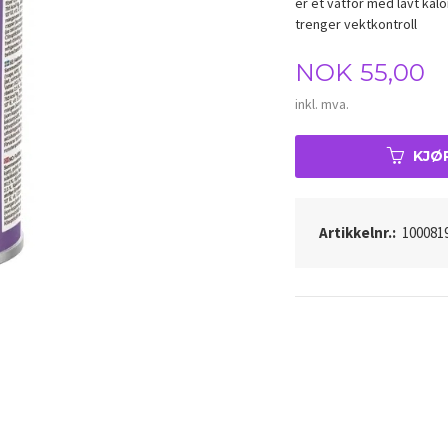
er et våtfôr med lavt kal
trenger vektkontroll
Pris
NOK
55,00
inkl. mva.
KJØ
Artikkelnr.:
100081