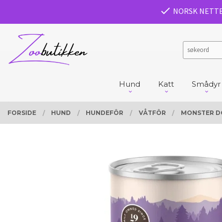
Gå
PRODUKTER
NORSK NETT
Lukk
til
innholdet
Hund
Katt
Smådyr
FORSIDE
HUND
HUNDEFÔR
VÅTFÔR
MONSTER DO