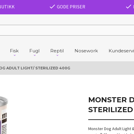
BUTIKK
GODE PRISER
Fisk
Fugl
Reptil
Nosework
Kundeserv
G ADULT LIGHT/ STERILIZED 400G
MONSTER D
STERILIZED
Monster Dog Adult Light &