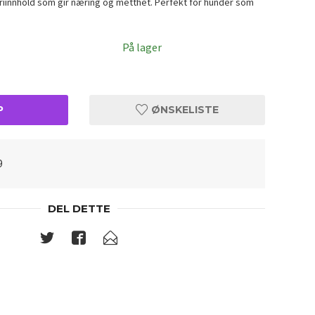
oriinnhold som gir næring og metthet. Perfekt for hunder som
På lager
P
ØNSKELISTE
9
DEL DETTE