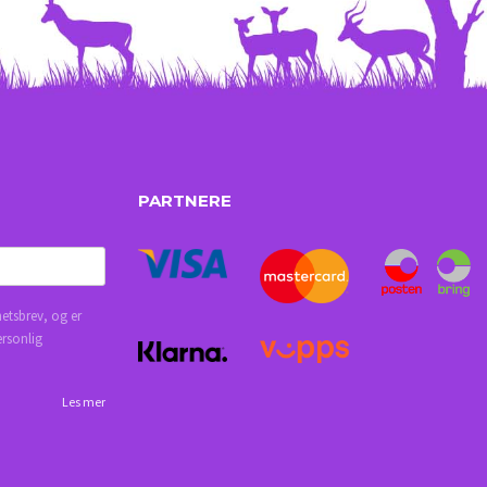
PARTNERE
etsbrev, og er
ersonlig
Les mer