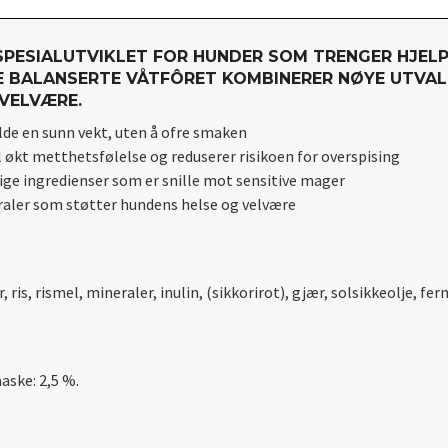
SPESIALUTVIKLET FOR HUNDER SOM TRENGER HJELP 
E BALANSERTE VÅTFÔRET KOMBINERER NØYE UTVAL
VELVÆRE.
de en sunn vekt, uten å ofre smaken
il økt metthetsfølelse og reduserer risikoen for overspising
ige ingredienser som er snille mot sensitive mager
raler som støtter hundens helse og velvære
, ris, rismel, mineraler, inulin, (sikkorirot), gjær, solsikkeolje, fe
åaske: 2,5 %.