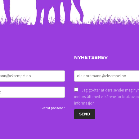
NYHETSBREV
Jeg godtar at dere sender meg nyh
innforstått med vilkårene for bruk av p
informasjon
Glemt passord?