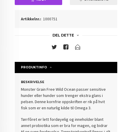
Artikkelnr.:
1000751
DEL DETTE
PRODUKTINFO
BESKRIVELSE
Monster Grain Free Wild Ocean passer sensitive
hunder eller hunder som trenger ekstra glans i
pelsen. Denne kornfrie oppskriften er rik på hvit
fisk som er en naturlig kilde til Omega 3.
Tørrfôret er lett fordøyelig og inneholder blant
annet probiotika som er bra for magen, og bidrar
til en sunn fordøyelse. Tannsteinkontroll finnes i alt