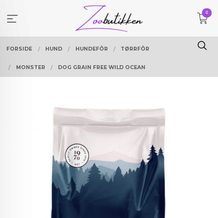
Gå
0
til
innholdet
FORSIDE
HUND
HUNDEFÔR
TØRRFÔR
MONSTER
DOG GRAIN FREE WILD OCEAN