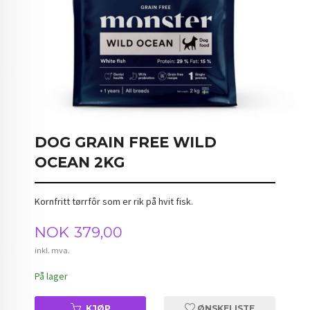
DOG GRAIN FREE WILD
OCEAN 2KG
Kornfritt tørrfôr som er rik på hvit fisk.
Pris
NOK
379,00
inkl. mva.
På lager
KJØP
ØNSKELISTE