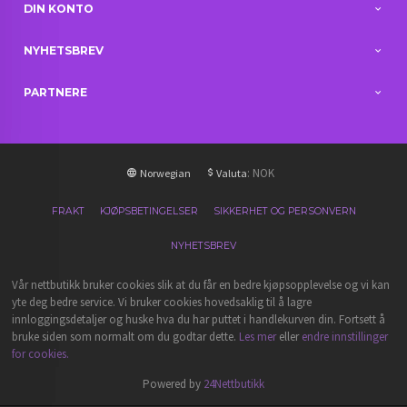
DIN KONTO
NYHETSBREV
PARTNERE
: NOK
Norwegian
Valuta
FRAKT
KJØPSBETINGELSER
SIKKERHET OG PERSONVERN
NYHETSBREV
Vår nettbutikk bruker cookies slik at du får en bedre kjøpsopplevelse og vi kan
yte deg bedre service. Vi bruker cookies hovedsaklig til å lagre
innloggingsdetaljer og huske hva du har puttet i handlekurven din. Fortsett å
bruke siden som normalt om du godtar dette.
Les mer
eller
endre innstillinger
for cookies.
Powered by
24Nettbutikk