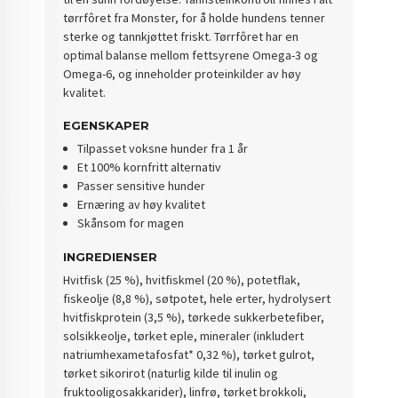
tørrfôret fra Monster, for å holde hundens tenner
sterke og tannkjøttet friskt. Tørrfôret har en
optimal balanse mellom fettsyrene Omega-3 og
Omega-6, og inneholder proteinkilder av høy
kvalitet.
EGENSKAPER
Tilpasset voksne hunder fra 1 år
Et 100% kornfritt alternativ
Passer sensitive hunder
Ernæring av høy kvalitet
Skånsom for magen
INGREDIENSER
Hvitfisk (25 %), hvitfiskmel (20 %), potetflak,
fiskeolje (8,8 %), søtpotet, hele erter, hydrolysert
hvitfiskprotein (3,5 %), tørkede sukkerbetefiber,
solsikkeolje, tørket eple, mineraler (inkludert
natriumhexametafosfat* 0,32 %), tørket gulrot,
tørket sikorirot (naturlig kilde til inulin og
fruktooligosakkarider), linfrø, tørket brokkoli,