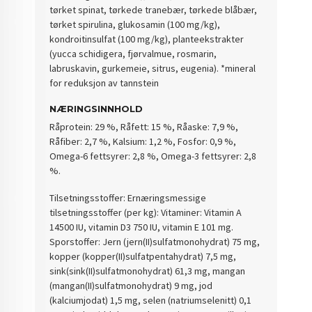
tørket spinat, tørkede tranebær, tørkede blåbær,
tørket spirulina, glukosamin (100 mg/kg),
kondroitinsulfat (100 mg/kg), planteekstrakter
(yucca schidigera, fjørvalmue, rosmarin,
labruskavin, gurkemeie, sitrus, eugenia). *mineral
for reduksjon av tannstein
NÆRINGSINNHOLD
Råprotein: 29 %, Råfett: 15 %, Råaske: 7,9 %,
Råfiber: 2,7 %, Kalsium: 1,2 %, Fosfor: 0,9 %,
Omega-6 fettsyrer: 2,8 %, Omega-3 fettsyrer: 2,8
%.
Tilsetningsstoffer: Ernæringsmessige
tilsetningsstoffer (per kg): Vitaminer: Vitamin A
14500 IU, vitamin D3 750 IU, vitamin E 101 mg.
Sporstoffer: Jern (jern(II)sulfatmonohydrat) 75 mg,
kopper (kopper(II)sulfatpentahydrat) 7,5 mg,
sink(sink(II)sulfatmonohydrat) 61,3 mg, mangan
(mangan(II)sulfatmonohydrat) 9 mg, jod
(kalciumjodat) 1,5 mg, selen (natriumselenitt) 0,1