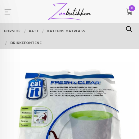
Gå
0
til
innholdet
FORSIDE
KATT
KATTENS MATPLASS
DRIKKEFONTENE