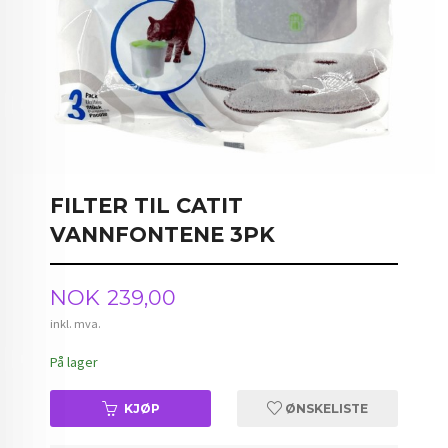
FILTER TIL CATIT
VANNFONTENE 3PK
Pris
NOK
239,00
inkl. mva.
På lager
KJØP
ØNSKELISTE