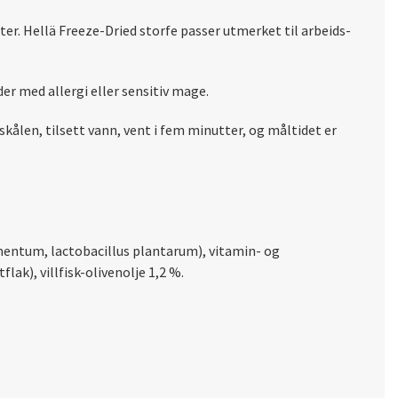
r. Hellä Freeze-Dried storfe passer utmerket til arbeids-
er med allergi eller sensitiv mage.
skålen, tilsett vann, vent i fem minutter, og måltidet er
ermentum, lactobacillus plantarum), vitamin- og
ak), villfisk-olivenolje 1,2 %.