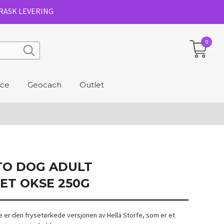
RASK LEVERING
0
ice
Geocach
Outlet
TO DOG ADULT
ET OKSE 250G
e er den frysetørkede versjonen av Hellä Storfe, som er et