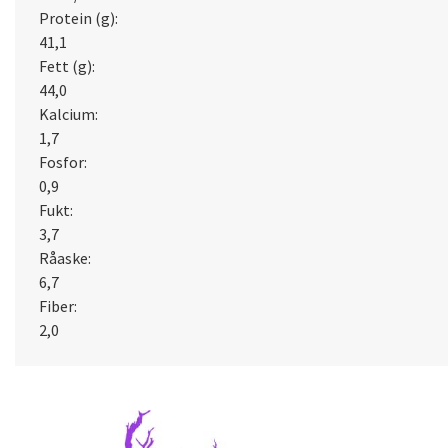
Protein (g):
41,1
Fett (g):
44,0
Kalcium:
1,7
Fosfor:
0,9
Fukt:
3,7
Råaske:
6,7
Fiber:
2,0