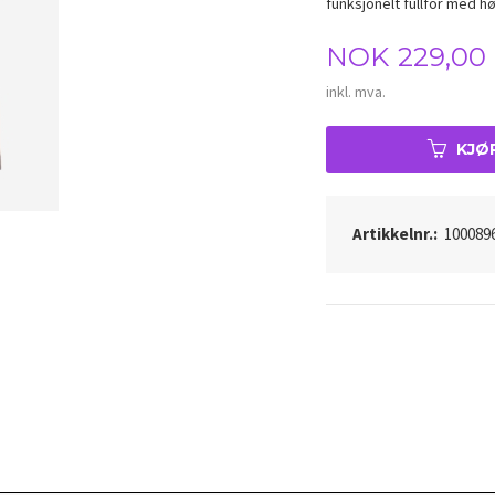
funksjonelt fullfôr med h
Pris
NOK
229,00
inkl. mva.
KJØ
Artikkelnr.:
100089