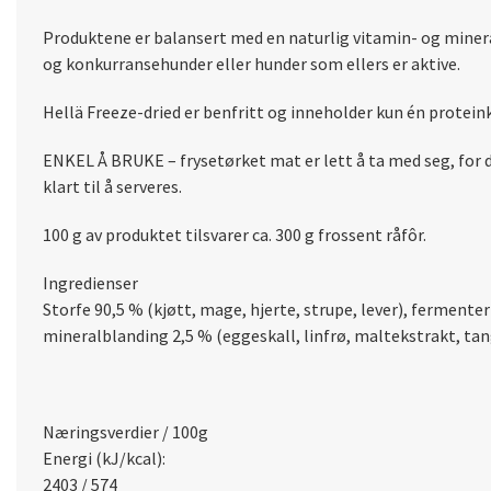
Produktene er balansert med en naturlig vitamin- og minera
og konkurransehunder eller hunder som ellers er aktive.
Hellä Freeze-dried er benfritt og inneholder kun én proteink
ENKEL Å BRUKE – frysetørket mat er lett å ta med seg, for den
klart til å serveres.
100 g av produktet tilsvarer ca. 300 g frossent råfôr.
Ingredienser
Storfe 90,5 % (kjøtt, mage, hjerte, strupe, lever), fermente
mineralblanding 2,5 % (eggeskall, linfrø, maltekstrakt, tang
Næringsverdier / 100g
Energi (kJ/kcal):
2403 / 574