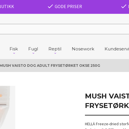
BUTIKK
GODE PRISER
Fisk
Fugl
Reptil
Nosework
Kundeserv
MUSH VAISTO DOG ADULT FRYSETØRKET OKSE 250G
MUSH VAIS
FRYSETØRK
HELLÄ Freeze-dried storf