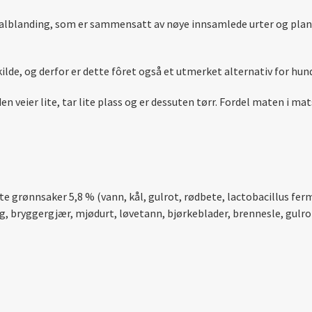
lblanding, som er sammensatt av nøye innsamlede urter og plante
ilde, og derfor er dette fôret også et utmerket alternativ for hund
 veier lite, tar lite plass og er dessuten tørr. Fordel maten i mat
rte grønnsaker 5,8 % (vann, kål, gulrot, rødbete, lactobacillus f
, bryggergjær, mjødurt, løvetann, bjørkeblader, brennesle, gulrotfl