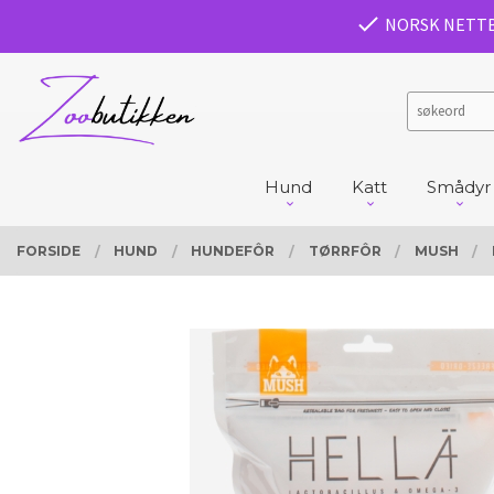
Gå
PRODUKTER
NORSK NETT
Lukk
til
innholdet
Hund
Katt
Smådyr
FORSIDE
HUND
HUNDEFÔR
TØRRFÔR
MUSH