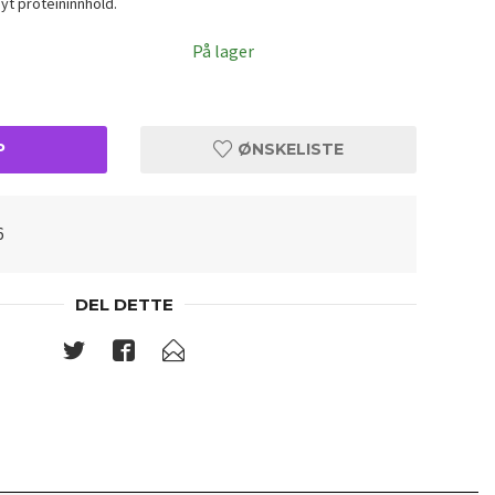
øyt proteininnhold.
På lager
P
ØNSKELISTE
6
DEL DETTE